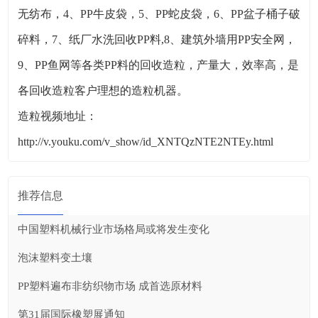
无纺布，4、PP牛皮袋，5、PP蛇皮袋，6、PP盆子桶子破
碎料，7、纸厂水洗回收PP料,8、建筑外墙用PP安全网，
9、PP鱼网等各类PP料的回收造粒，产量大，效率高，是
各回收造粒客户理想的造粒机器。
造粒视频地址：
http://v.youku.com/v_show/id_XNTQzNTE2NTEy.html
推荐信息
中国塑料机械行业市场格局或将发生变化
泡沫塑料变土壤
PP塑料遍布非纺织物市场 成首选原材料
第31届国际橡塑展通知