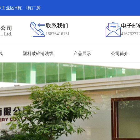
工业区H栋、I栋厂房
联系我们
电子邮
15876416131
41676277
线
塑料破碎清洗线
产品展示
公司简介