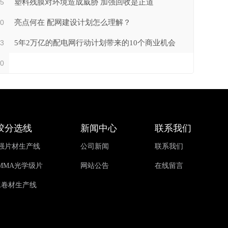
15
塑料残膜对环境造成威胁 加强回收是正道
20
亮点何在 配网建设计划怎么理解？
13
5年2万亿的配电网行动计划带来的10个商业机会
20
胶分选线
新闻中心
联系我们
增强片材生产线
公司新闻
联系我们
, PMMA光学级片
网站公告
在线留言
水卷材生产线