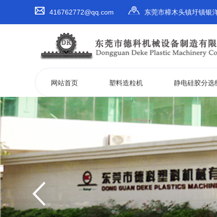
416762772@qq.com
东莞市樟木头镇圩镇银洋
网站首页
塑料造粒机
静电硅胶分选