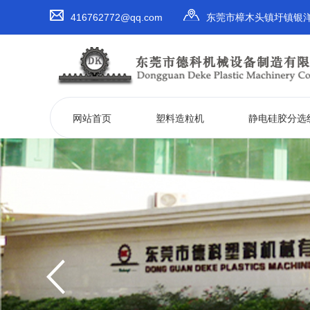
416762772@qq.com
东莞市樟木头镇圩镇银洋
网站首页
塑料造粒机
静电硅胶分选