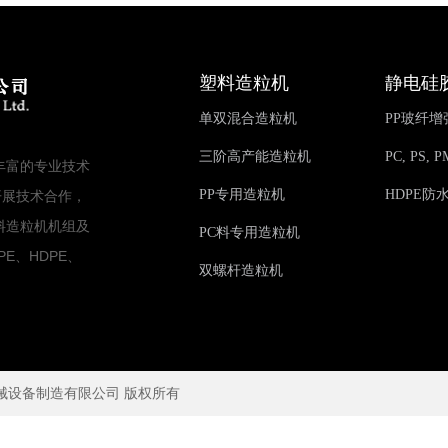
塑料造粒机
静电硅
单双混合造粒机
PP玻纤
三阶高产能造粒机
PC, PS
丰富的专业技术
PP专用造粒机
HDPE防
开展技术合作，
料造粒机机组及
PC料专用造粒机
PE、HDPE、
双螺杆造粒机
d 东莞市德科机械设备制造有限公司 版权所有