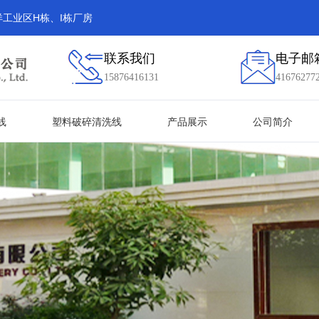
工业区H栋、I栋厂房
联系我们
电子邮
15876416131
41676277
线
塑料破碎清洗线
产品展示
公司简介