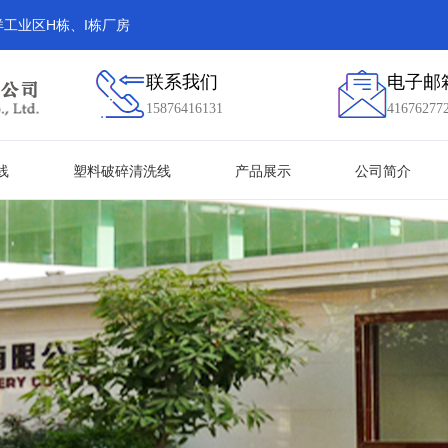
工业区H栋、I栋厂房
联系我们
电子邮
15876416131
41676277
线
塑料破碎清洗线
产品展示
公司简介