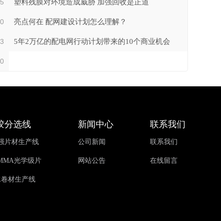
15
塑料残膜对环境造成威胁 加强回收是正道
20
亮点何在 配网建设计划怎么理解？
13
5年2万亿的配电网行动计划带来的10个商业机会
20
胶分选线
新闻中心
联系我们
增强片材生产线
公司新闻
联系我们
, PMMA光学级片
网站公告
在线留言
水卷材生产线