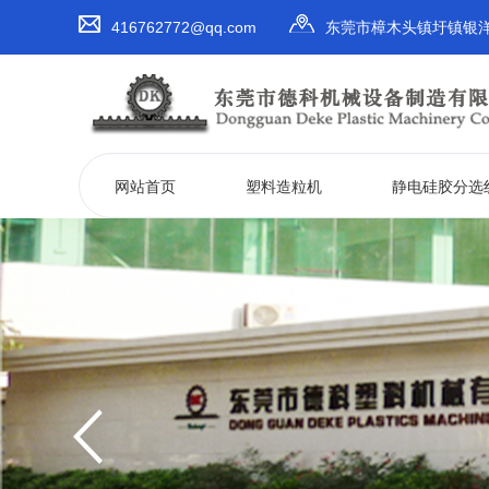
416762772@qq.com
东莞市樟木头镇圩镇银洋
网站首页
塑料造粒机
静电硅胶分选